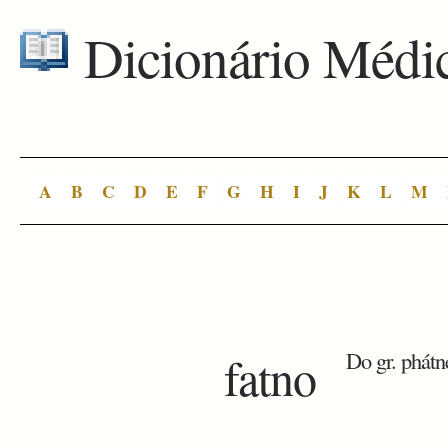
Dicionário Médi
A
B
C
D
E
F
G
H
I
J
K
L
M
fatno
Do gr. phátne