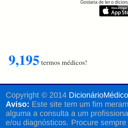
Gostaria de ter o dici
9,195
termos médicos!
Copyright © 2014
DicionárioMédic
Aviso:
Este site tem um fim merame
alguma a consulta a um profission
e/ou diagnósticos. Procure sempr