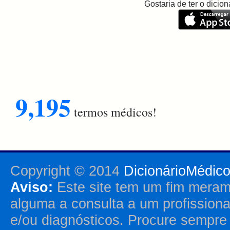
Gostaria de ter o dici
9,195
termos médicos!
Copyright © 2014
DicionárioMédic
Aviso:
Este site tem um fim merame
alguma a consulta a um profission
e/ou diagnósticos. Procure sempr