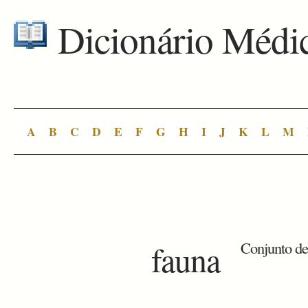
Dicionário Médi
A
B
C
D
E
F
G
H
I
J
K
L
M
fauna
Conjunto de