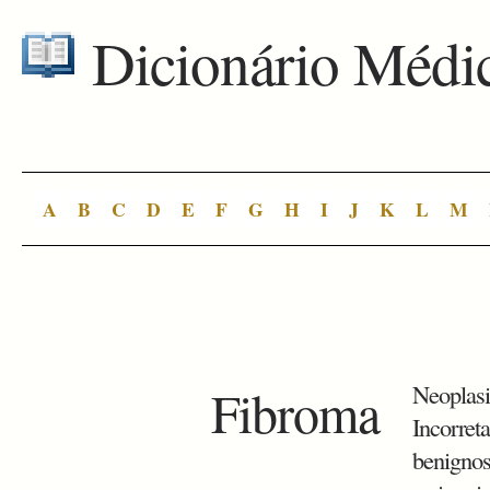
Dicionário Médi
A
B
C
D
E
F
G
H
I
J
K
L
M
Fibroma
Neoplasi
Incorret
benignos