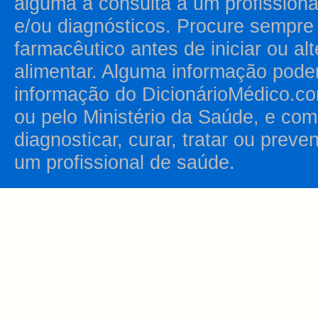
alguma a consulta a um profission
e/ou diagnósticos. Procure sempr
farmacêutico antes de iniciar ou al
alimentar. Alguma informação pode
informação do DicionárioMédico.co
ou pelo Ministério da Saúde, e como
diagnosticar, curar, tratar ou prev
um profissional de saúde.