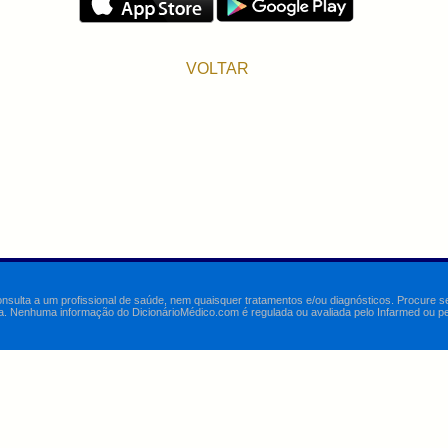
VOLTAR
onsulta a um profissional de saúde, nem quaisquer tratamentos e/ou diagnósticos. Procure 
a. Nenhuma informação do DicionárioMédico.com é regulada ou avaliada pelo Infarmed ou pelo 