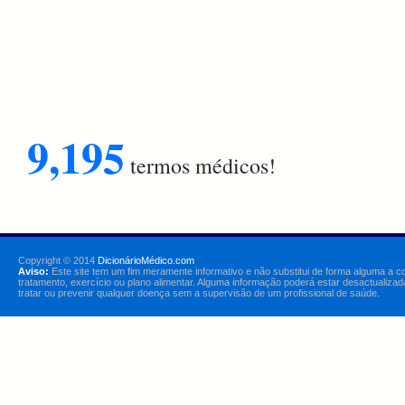
9,195
termos médicos!
Copyright © 2014
DicionárioMédico.com
Aviso:
Este site tem um fim meramente informativo e não substitui de forma alguma a c
tratamento, exercício ou plano alimentar. Alguma informação poderá estar desactualizad
tratar ou prevenir qualquer doença sem a supervisão de um profissional de saúde.