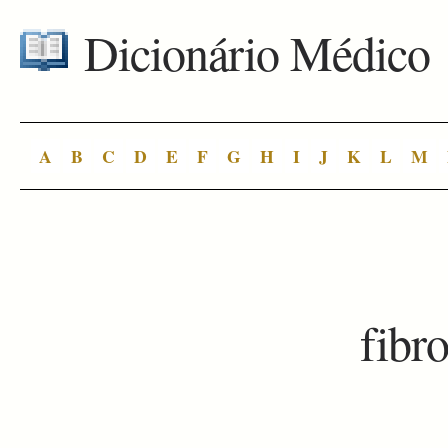
Dicionário Médico
A
B
C
D
E
F
G
H
I
J
K
L
M
fibr