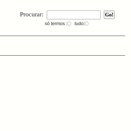
Procurar:
só termos :
tudo: