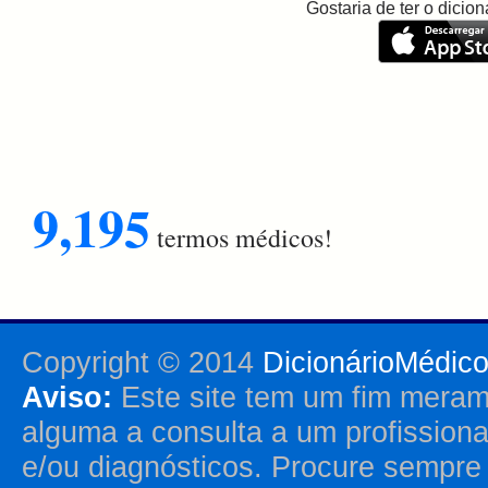
Gostaria de ter o dici
9,195
termos médicos!
Copyright © 2014
DicionárioMédic
Aviso:
Este site tem um fim merame
alguma a consulta a um profission
e/ou diagnósticos. Procure sempr