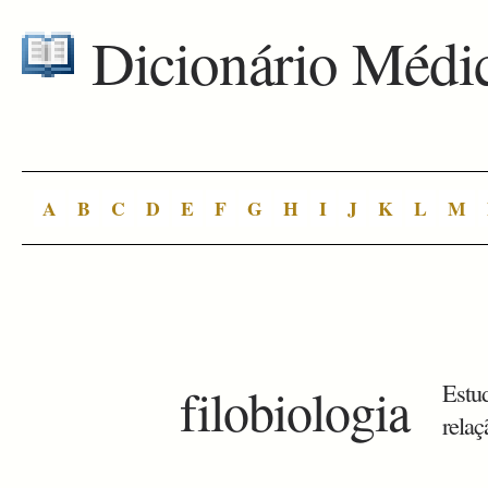
Dicionário Médi
A
B
C
D
E
F
G
H
I
J
K
L
M
filobiologia
Estu
relaç