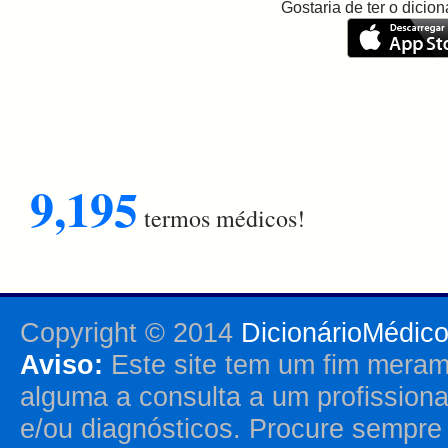
Gostaria de ter o dici
9,195
termos médicos!
Copyright © 2014
DicionárioMédic
Aviso:
Este site tem um fim merame
alguma a consulta a um profission
e/ou diagnósticos. Procure sempr