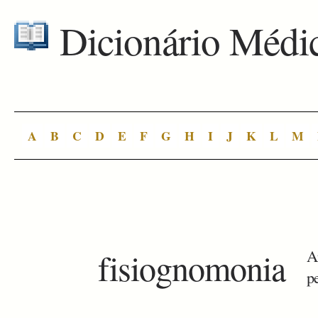
Dicionário Médi
A
B
C
D
E
F
G
H
I
J
K
L
M
fisiognomonia
A
p