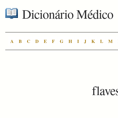
Dicionário Médico
A
B
C
D
E
F
G
H
I
J
K
L
M
flave