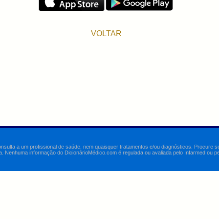
VOLTAR
onsulta a um profissional de saúde, nem quaisquer tratamentos e/ou diagnósticos. Procure 
a. Nenhuma informação do DicionárioMédico.com é regulada ou avaliada pelo Infarmed ou pelo 