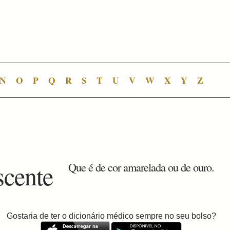
N
O
P
Q
R
S
T
U
V
W
X
Y
Z
scente
Que é de cor amarelada ou de ouro.
Gostaria de ter o dicionário médico sempre no seu bolso?