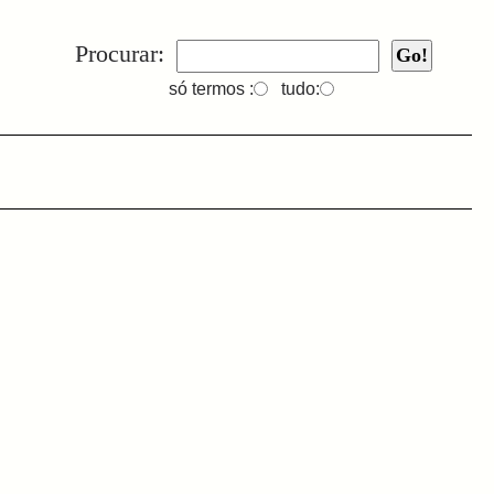
Procurar:
só termos :
tudo: