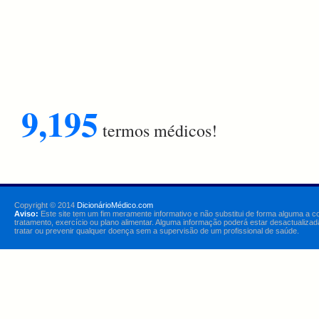
9,195
termos médicos!
Copyright © 2014
DicionárioMédico.com
Aviso:
Este site tem um fim meramente informativo e não substitui de forma alguma a c
tratamento, exercício ou plano alimentar. Alguma informação poderá estar desactualizad
tratar ou prevenir qualquer doença sem a supervisão de um profissional de saúde.