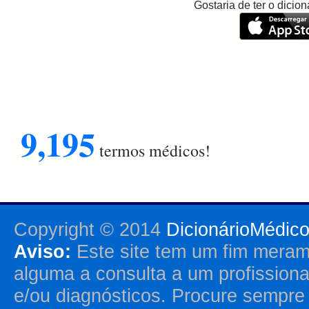
Gostaria de ter o dici
9,195
termos médicos!
Copyright © 2014
DicionárioMédic
Aviso:
Este site tem um fim merame
alguma a consulta a um profission
e/ou diagnósticos. Procure sempr