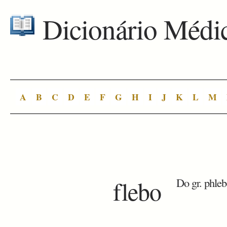
Dicionário Médi
A
B
C
D
E
F
G
H
I
J
K
L
M
flebo
Do gr. phlebó