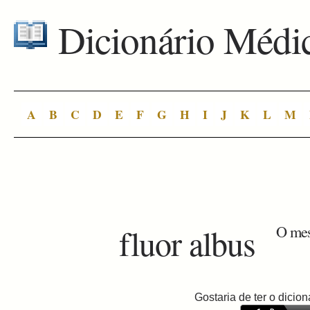
Dicionário Médi
A
B
C
D
E
F
G
H
I
J
K
L
M
fluor albus
O mes
Gostaria de ter o dici