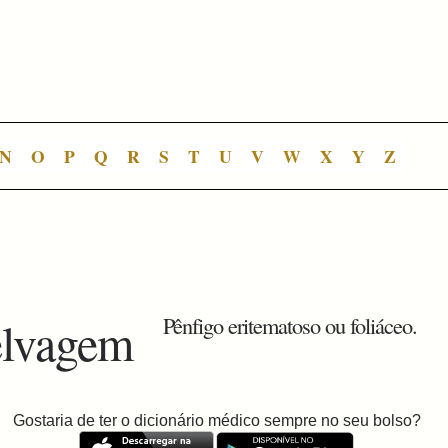
N
O
P
Q
R
S
T
U
V
W
X
Y
Z
elvagem
Pênfigo eritematoso ou foliáceo.
Gostaria de ter o dicionário médico sempre no seu bolso?