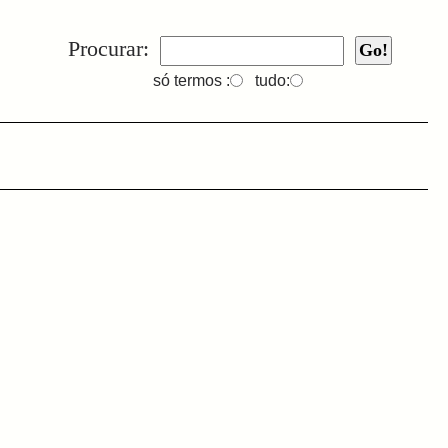
Procurar:
só termos :
tudo: