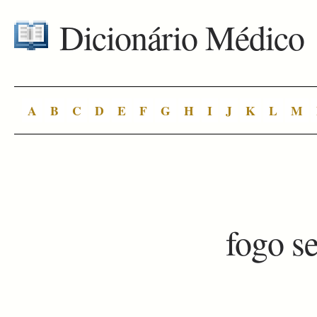
Dicionário Médico
A
B
C
D
E
F
G
H
I
J
K
L
M
fogo s