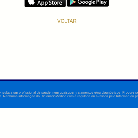
VOLTAR
onsulta a um profissional de saúde, nem quaisquer tratamentos e/ou diagnósticos. Procure 
a. Nenhuma informação do DicionárioMédico.com é regulada ou avaliada pelo Infarmed ou pelo 