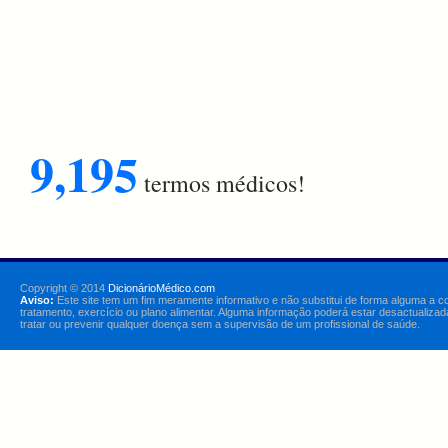
9,195
termos médicos!
Copyright © 2014
DicionárioMédico.com
Aviso:
Este site tem um fim meramente informativo e não substitui de forma alguma a c
tratamento, exercício ou plano alimentar. Alguma informação poderá estar desactualizad
tratar ou prevenir qualquer doença sem a supervisão de um profissional de saúde.