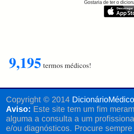
Gostaria de ter o dici
9,195
termos médicos!
Copyright © 2014
DicionárioMédic
Aviso:
Este site tem um fim merame
alguma a consulta a um profission
e/ou diagnósticos. Procure sempr