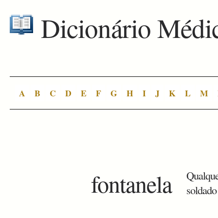
Dicionário Médi
A
B
C
D
E
F
G
H
I
J
K
L
M
fontanela
Qualque
soldado 