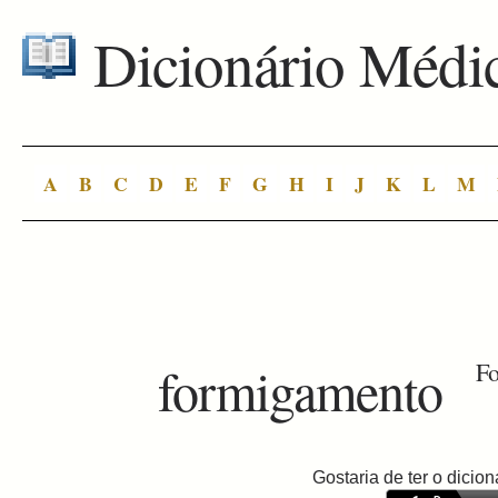
Dicionário Médi
A
B
C
D
E
F
G
H
I
J
K
L
M
formigamento
Fo
Gostaria de ter o dici