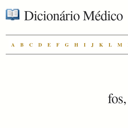
Dicionário Médico
A
B
C
D
E
F
G
H
I
J
K
L
M
fos,