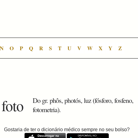
N
O
P
Q
R
S
T
U
V
W
X
Y
Z
 foto
Do gr. phôs, photós, luz (fósforo, fosfeno,
fotometria).
Gostaria de ter o dicionário médico sempre no seu bolso?