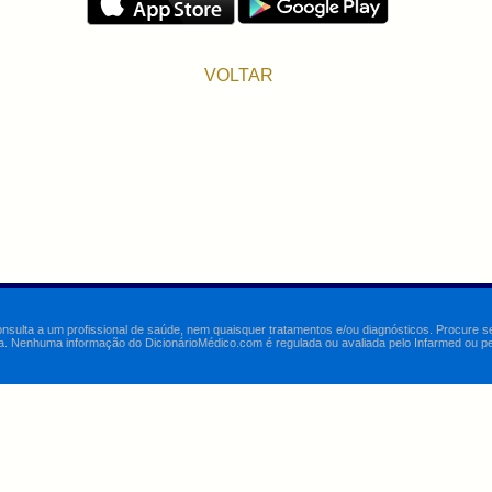
VOLTAR
onsulta a um profissional de saúde, nem quaisquer tratamentos e/ou diagnósticos. Procure 
a. Nenhuma informação do DicionárioMédico.com é regulada ou avaliada pelo Infarmed ou pelo 