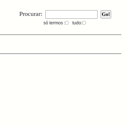
Procurar:
só termos :
tudo: