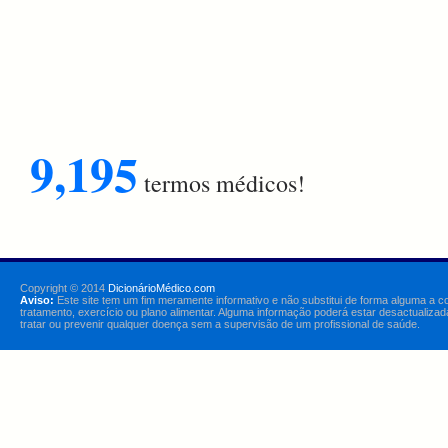
9,195
termos médicos!
Copyright © 2014
DicionárioMédico.com
Aviso:
Este site tem um fim meramente informativo e não substitui de forma alguma a c
tratamento, exercício ou plano alimentar. Alguma informação poderá estar desactualizad
tratar ou prevenir qualquer doença sem a supervisão de um profissional de saúde.