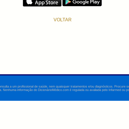
VOLTAR
onsulta a um profissional de saúde, nem quaisquer tratamentos e/ou diagnósticos. Procure 
a. Nenhuma informação do DicionárioMédico.com é regulada ou avaliada pelo Infarmed ou pelo 