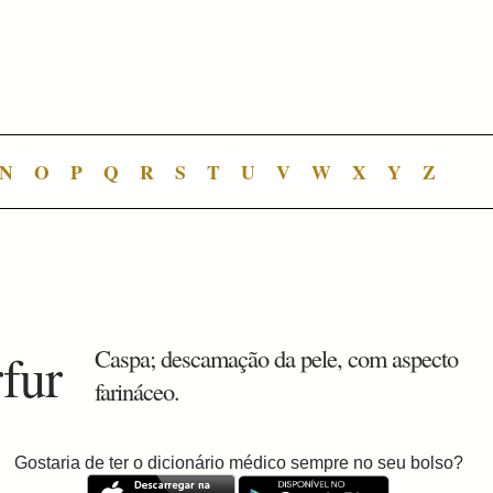
N
O
P
Q
R
S
T
U
V
W
X
Y
Z
rfur
Caspa; descamação da pele, com aspecto
farináceo.
Gostaria de ter o dicionário médico sempre no seu bolso?