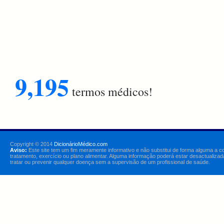
9,195
termos médicos!
Copyright © 2014
DicionárioMédico.com
Aviso:
Este site tem um fim meramente informativo e não substitui de forma alguma a c
tratamento, exercício ou plano alimentar. Alguma informação poderá estar desactualizad
tratar ou prevenir qualquer doença sem a supervisão de um profissional de saúde.