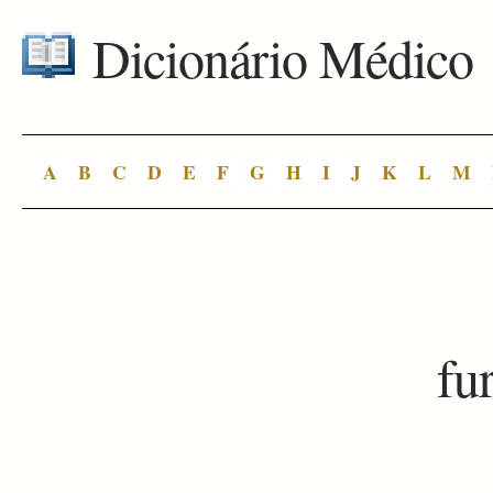
Dicionário Médico
A
B
C
D
E
F
G
H
I
J
K
L
M
fu