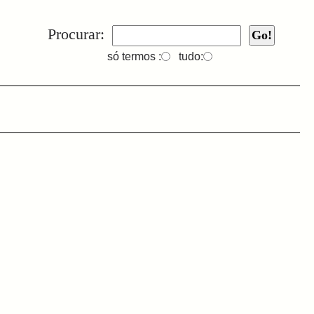
Procurar:
só termos :
tudo: