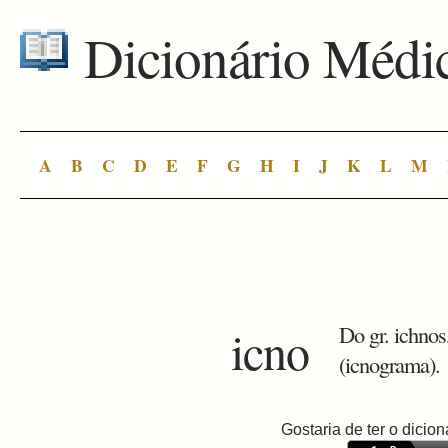
Dicionário Médi
A
B
C
D
E
F
G
H
I
J
K
L
M
icno
Do gr. ichnos
(icnograma).
Gostaria de ter o dici