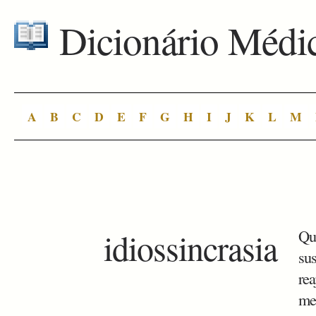
Dicionário Médi
A
B
C
D
E
F
G
H
I
J
K
L
M
idiossincrasia
Qua
su
re
me