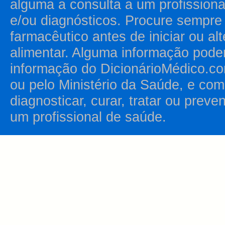
alguma a consulta a um profission
e/ou diagnósticos. Procure sempr
farmacêutico antes de iniciar ou al
alimentar. Alguma informação pode
informação do DicionárioMédico.co
ou pelo Ministério da Saúde, e como
diagnosticar, curar, tratar ou prev
um profissional de saúde.