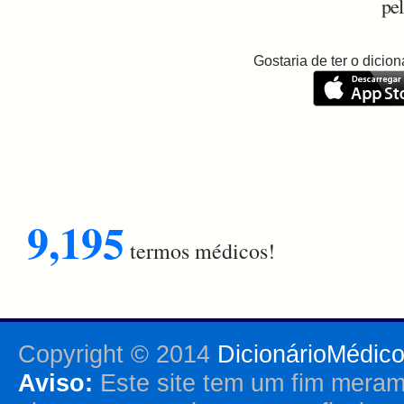
pel
Gostaria de ter o dici
9,195
termos médicos!
Copyright © 2014
DicionárioMédic
Aviso:
Este site tem um fim merame