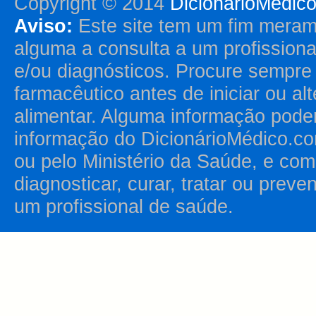
Copyright © 2014
DicionárioMédic
Aviso:
Este site tem um fim merame
alguma a consulta a um profission
e/ou diagnósticos. Procure sempr
farmacêutico antes de iniciar ou al
alimentar. Alguma informação pode
informação do DicionárioMédico.co
ou pelo Ministério da Saúde, e como
diagnosticar, curar, tratar ou prev
um profissional de saúde.