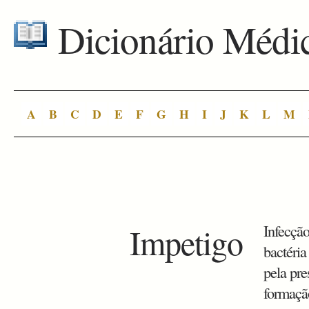
Dicionário Médi
A
B
C
D
E
F
G
H
I
J
K
L
M
Impetigo
Infecçã
bactéria
pela pr
formaçã