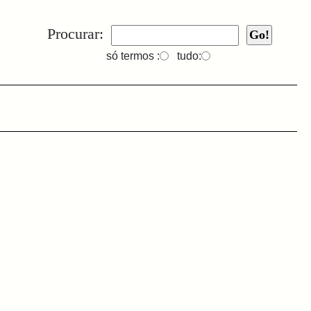
Procurar:
só termos :
tudo: