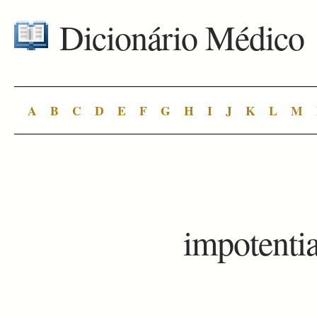
Dicionário Médico
A
B
C
D
E
F
G
H
I
J
K
L
M
impotenti