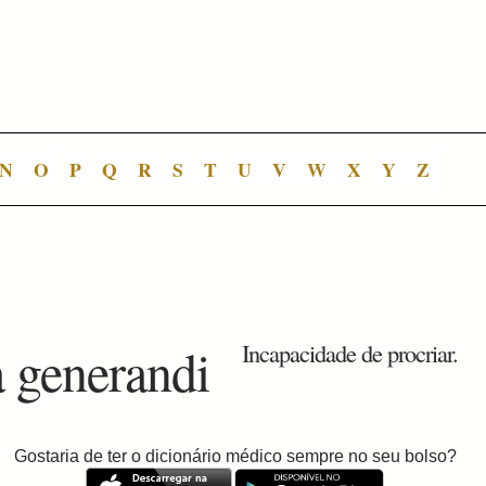
N
O
P
Q
R
S
T
U
V
W
X
Y
Z
a generandi
Incapacidade de procriar.
Gostaria de ter o dicionário médico sempre no seu bolso?