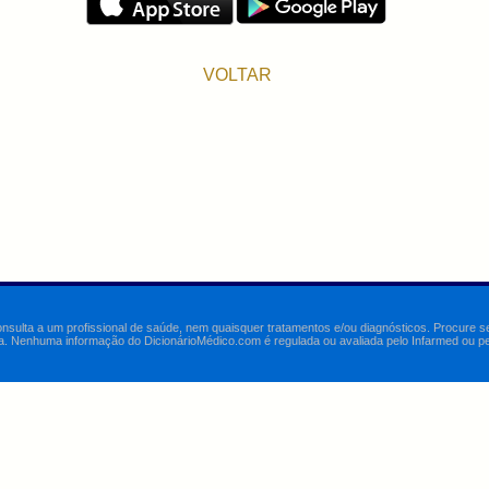
VOLTAR
onsulta a um profissional de saúde, nem quaisquer tratamentos e/ou diagnósticos. Procure 
a. Nenhuma informação do DicionárioMédico.com é regulada ou avaliada pelo Infarmed ou pelo 