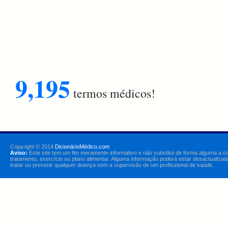
9,195
termos médicos!
Copyright © 2014
DicionárioMédico.com
Aviso:
Este site tem um fim meramente informativo e não substitui de forma alguma a c
tratamento, exercício ou plano alimentar. Alguma informação poderá estar desactualizad
tratar ou prevenir qualquer doença sem a supervisão de um profissional de saúde.