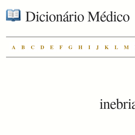
Dicionário Médico
A
B
C
D
E
F
G
H
I
J
K
L
M
inebr