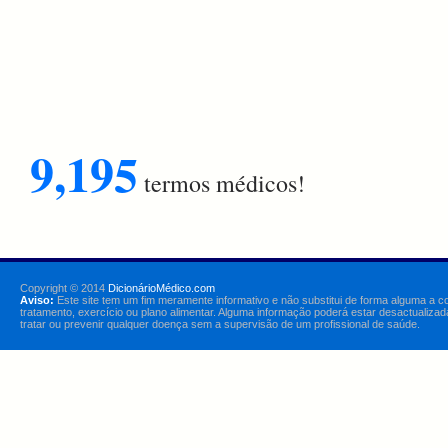
9,195
termos médicos!
Copyright © 2014
DicionárioMédico.com
Aviso:
Este site tem um fim meramente informativo e não substitui de forma alguma a c
tratamento, exercício ou plano alimentar. Alguma informação poderá estar desactualizad
tratar ou prevenir qualquer doença sem a supervisão de um profissional de saúde.