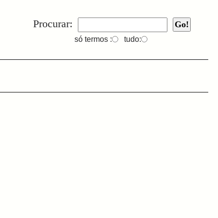
Procurar:
só termos :
tudo:
.