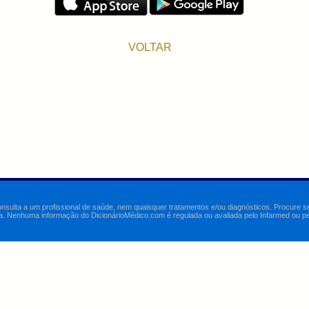
VOLTAR
onsulta a um profissional de saúde, nem quaisquer tratamentos e/ou diagnósticos. Procure 
a. Nenhuma informação do DicionárioMédico.com é regulada ou avaliada pelo Infarmed ou pelo 