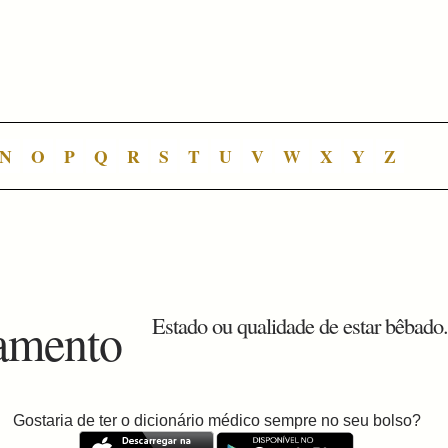
N
O
P
Q
R
S
T
U
V
W
X
Y
Z
iamento
Estado ou qualidade de estar bêbado
Gostaria de ter o dicionário médico sempre no seu bolso?