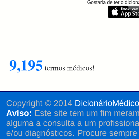
Gostaria de ter o dici
9,195
termos médicos!
Copyright © 2014
DicionárioMédic
Aviso:
Este site tem um fim merame
alguma a consulta a um profission
e/ou diagnósticos. Procure sempr