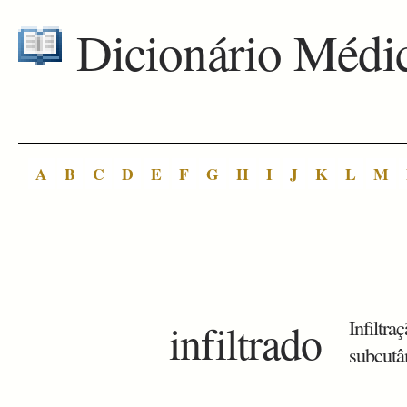
Dicionário Médi
A
B
C
D
E
F
G
H
I
J
K
L
M
infiltrado
Infiltr
subcutân