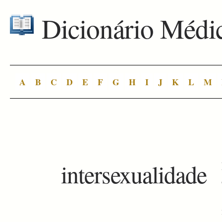
Dicionário Médi
A
B
C
D
E
F
G
H
I
J
K
L
M
intersexualidade