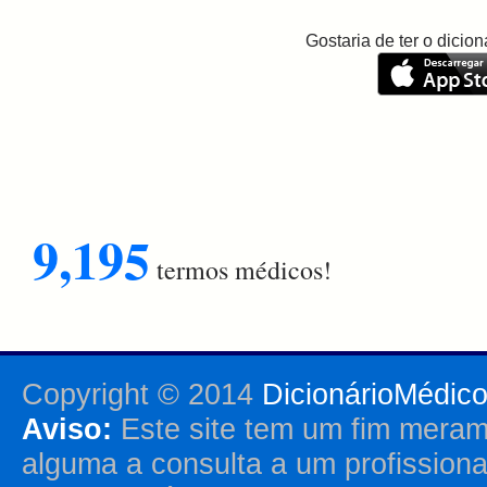
Gostaria de ter o dici
9,195
termos médicos!
Copyright © 2014
DicionárioMédic
Aviso:
Este site tem um fim merame
alguma a consulta a um profission