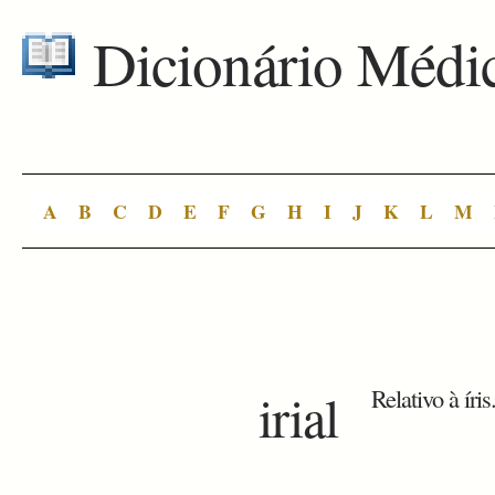
Dicionário Médi
A
B
C
D
E
F
G
H
I
J
K
L
M
irial
Relativo à íris