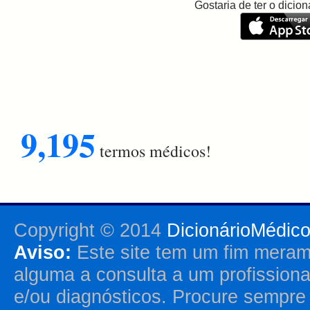
Gostaria de ter o dici
9,195
termos médicos!
Copyright © 2014
DicionárioMédic
Aviso:
Este site tem um fim merame
alguma a consulta a um profission
e/ou diagnósticos. Procure sempr