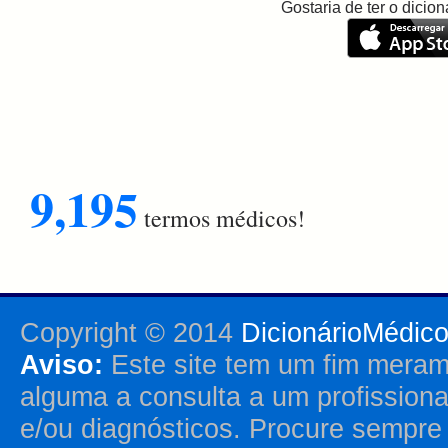
Gostaria de ter o dici
9,195
termos médicos!
Copyright © 2014
DicionárioMédic
Aviso:
Este site tem um fim merame
alguma a consulta a um profission
e/ou diagnósticos. Procure sempr