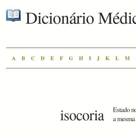
Dicionário Médi
A
B
C
D
E
F
G
H
I
J
K
L
M
isocoria
Estado n
a mesma 