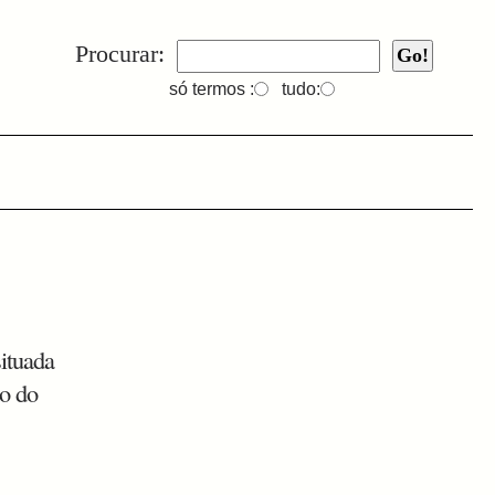
Procurar:
só termos :
tudo:
situada
lo do