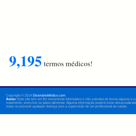
9,195
termos médicos!
Copyright © 2014
DicionárioMédico.com
Aviso:
Este site tem um fim meramente informativo e não substitui de forma alguma a c
tratamento, exercício ou plano alimentar. Alguma informação poderá estar desactualizad
tratar ou prevenir qualquer doença sem a supervisão de um profissional de saúde.