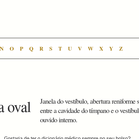
N
O
P
Q
R
S
T
U
V
W
X
Y
Z
a oval
Janela do vestíbulo, abertura reniforme 
entre a cavidade do tímpano e o vestíbu
ouvido interno.
Gostaria de ter o dicionário médico sempre no seu bolso?