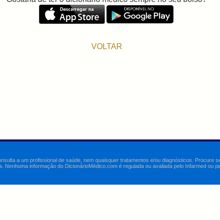
VOLTAR
onsulta a um profissional de saúde, nem quaisquer tratamentos e/ou diagnósticos. Procure 
a. Nenhuma informação do DicionárioMédico.com é regulada ou avaliada pelo Infarmed ou pelo 