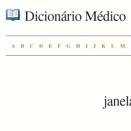
Dicionário Médico
A
B
C
D
E
F
G
H
I
J
K
L
M
janel