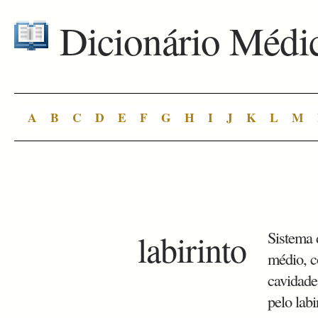
Dicionário Médi
A
B
C
D
E
F
G
H
I
J
K
L
M
labirinto
Sistema 
médio, co
cavidade
pelo lab