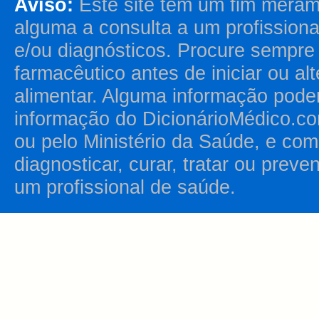
Aviso:
Este site tem um fim merame
alguma a consulta a um profission
e/ou diagnósticos. Procure sempr
farmacêutico antes de iniciar ou al
alimentar. Alguma informação pode
informação do DicionárioMédico.co
ou pelo Ministério da Saúde, e como
diagnosticar, curar, tratar ou prev
um profissional de saúde.