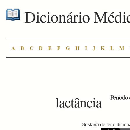
Dicionário Médi
A
B
C
D
E
F
G
H
I
J
K
L
M
lactância
Período 
Gostaria de ter o dici