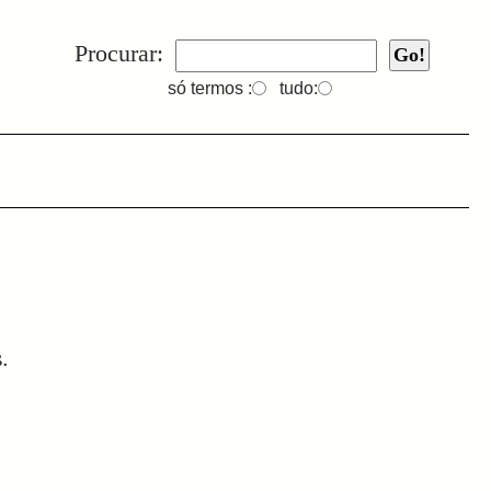
Procurar:
só termos :
tudo:
.