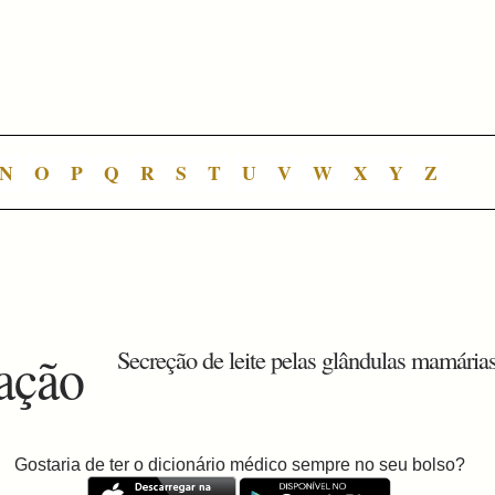
N
O
P
Q
R
S
T
U
V
W
X
Y
Z
tação
Secreção de leite pelas glândulas mamárias
Gostaria de ter o dicionário médico sempre no seu bolso?