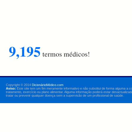
9,195
termos médicos!
Copyright © 2014
DicionárioMédico.com
Aviso:
Este site tem um fim meramente informativo e não substitui de forma alguma a c
tratamento, exercício ou plano alimentar. Alguma informação poderá estar desactualizad
tratar ou prevenir qualquer doença sem a supervisão de um profissional de saúde.