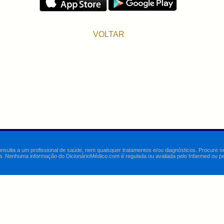
VOLTAR
onsulta a um profissional de saúde, nem quaisquer tratamentos e/ou diagnósticos. Procure 
a. Nenhuma informação do DicionárioMédico.com é regulada ou avaliada pelo Infarmed ou pelo 