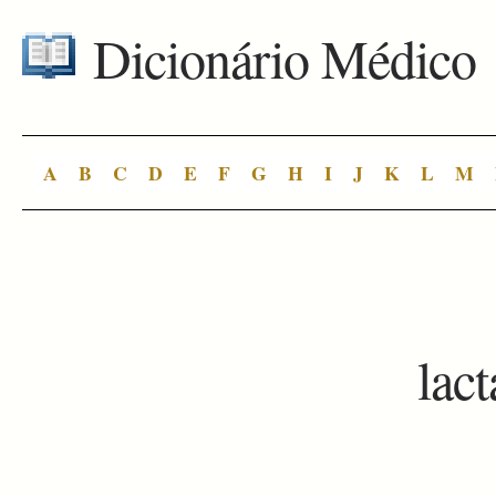
Dicionário Médico
A
B
C
D
E
F
G
H
I
J
K
L
M
lac