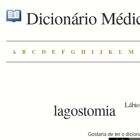
Dicionário Médi
A
B
C
D
E
F
G
H
I
J
K
L
M
lagostomia
Lábio
Gostaria de ter o dici