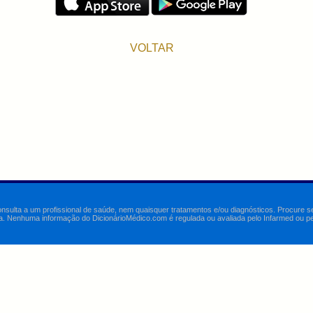
VOLTAR
onsulta a um profissional de saúde, nem quaisquer tratamentos e/ou diagnósticos. Procure 
a. Nenhuma informação do DicionárioMédico.com é regulada ou avaliada pelo Infarmed ou pelo 