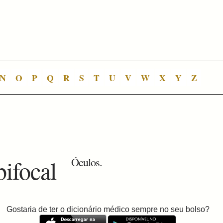
N
O
P
Q
R
S
T
U
V
W
X
Y
Z
bifocal
Óculos.
Gostaria de ter o dicionário médico sempre no seu bolso?