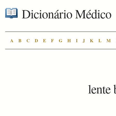
Dicionário Médico
A
B
C
D
E
F
G
H
I
J
K
L
M
lente 