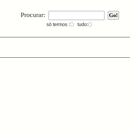
Procurar:
só termos :
tudo: