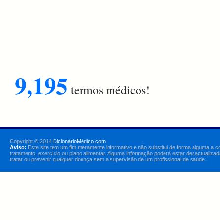
9,195
termos médicos!
Copyright © 2014
DicionárioMédico.com
Aviso:
Este site tem um fim meramente informativo e não substitui de forma alguma a c
tratamento, exercício ou plano alimentar. Alguma informação poderá estar desactualizad
tratar ou prevenir qualquer doença sem a supervisão de um profissional de saúde.