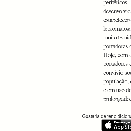
periféricos
desenvolvid
estabelecer
lepromatosa
muito temid
portadoras 
Hoje, com o
portadores 
convívio so
população,
e em uso d
prolongado
Gostaria de ter o dici