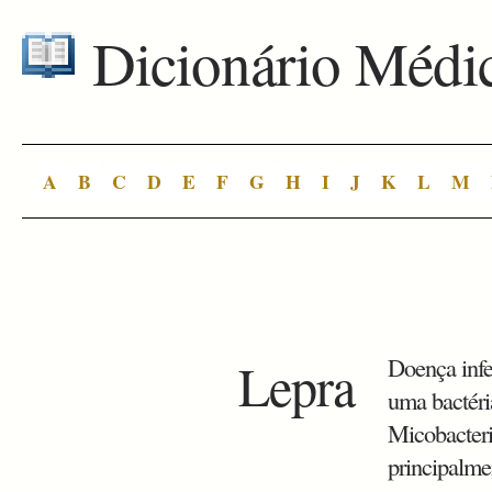
Dicionário Médi
A
B
C
D
E
F
G
H
I
J
K
L
M
Lepra
Doença infe
uma bactér
Micobacteri
principalme