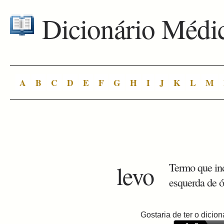
Dicionário Médi
A
B
C
D
E
F
G
H
I
J
K
L
M
levo
Termo que ind
esquerda de 
Gostaria de ter o dici