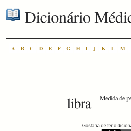
Dicionário Médi
A
B
C
D
E
F
G
H
I
J
K
L
M
libra
Medida de pe
Gostaria de ter o dici