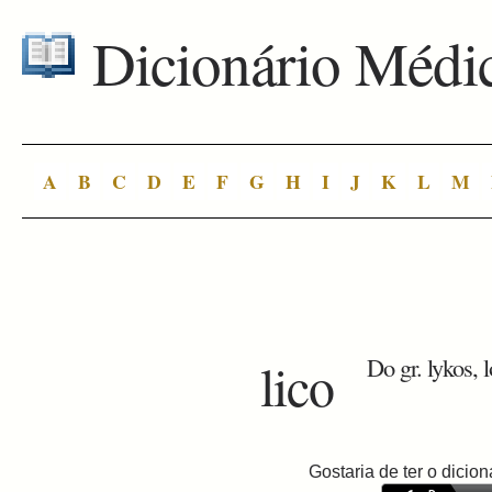
Dicionário Médi
A
B
C
D
E
F
G
H
I
J
K
L
M
lico
Do gr. lykos, l
Gostaria de ter o dici