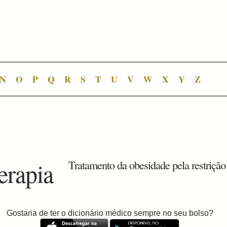
N
O
P
Q
R
S
T
U
V
W
X
Y
Z
erapia
Tratamento da obesidade pela restrição 
Gostaria de ter o dicionário médico sempre no seu bolso?