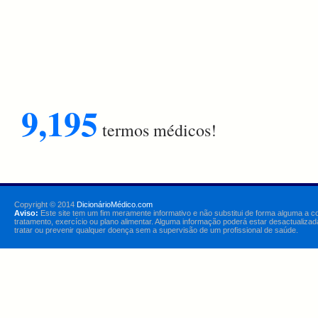
9,195
termos médicos!
Copyright © 2014
DicionárioMédico.com
Aviso:
Este site tem um fim meramente informativo e não substitui de forma alguma a c
tratamento, exercício ou plano alimentar. Alguma informação poderá estar desactualizad
tratar ou prevenir qualquer doença sem a supervisão de um profissional de saúde.