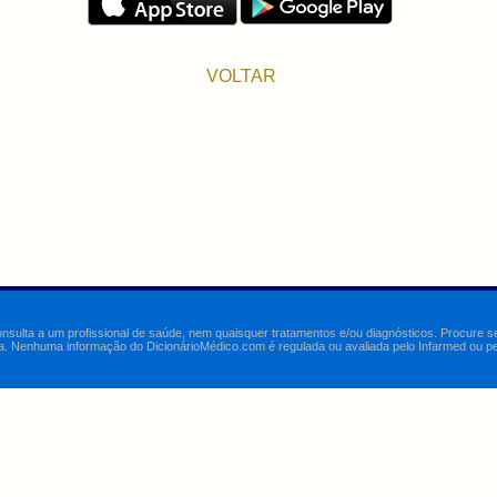
VOLTAR
onsulta a um profissional de saúde, nem quaisquer tratamentos e/ou diagnósticos. Procure 
a. Nenhuma informação do DicionárioMédico.com é regulada ou avaliada pelo Infarmed ou pelo 