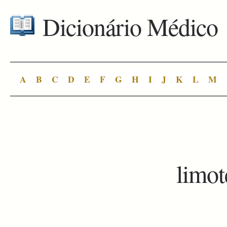
Dicionário Médico
A
B
C
D
E
F
G
H
I
J
K
L
M
limot