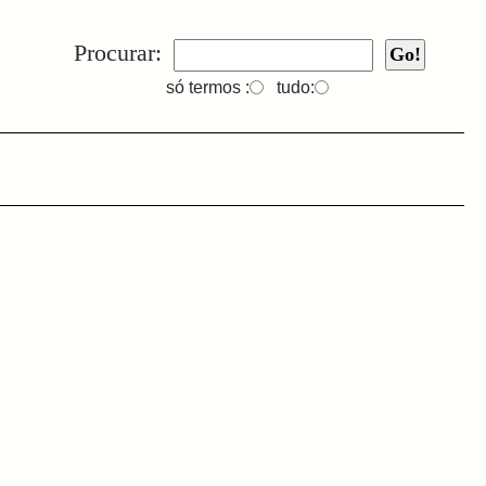
Procurar:
só termos :
tudo: