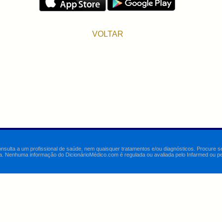
VOLTAR
onsulta a um profissional de saúde, nem quaisquer tratamentos e/ou diagnósticos. Procure 
a. Nenhuma informação do DicionárioMédico.com é regulada ou avaliada pelo Infarmed ou pelo 