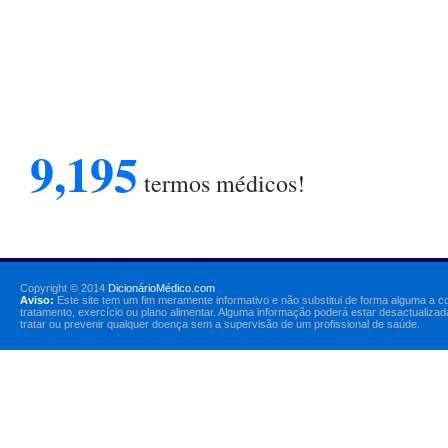
9,195
termos médicos!
Copyright © 2014
DicionárioMédico.com
Aviso:
Este site tem um fim meramente informativo e não substitui de forma alguma a c
tratamento, exercício ou plano alimentar. Alguma informação poderá estar desactualizad
tratar ou prevenir qualquer doença sem a supervisão de um profissional de saúde.