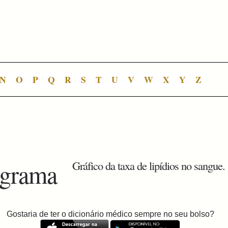
N
O
P
Q
R
S
T
U
V
W
X
Y
Z
ograma
Gráfico da taxa de lipídios no sangue.
Gostaria de ter o dicionário médico sempre no seu bolso?