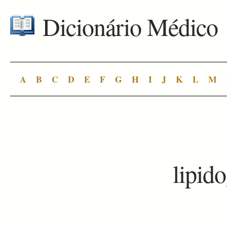
Dicionário Médico
A
B
C
D
E
F
G
H
I
J
K
L
M
lipid