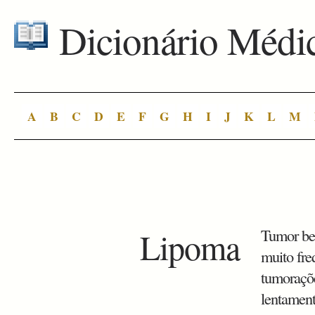
Dicionário Médi
A
B
C
D
E
F
G
H
I
J
K
L
M
Lipoma
Tumor ben
muito fr
tumoraçõ
lentament