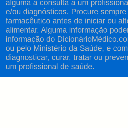
alguma a consulta a um profission
e/ou diagnósticos. Procure sempr
farmacêutico antes de iniciar ou al
alimentar. Alguma informação pode
informação do DicionárioMédico.co
ou pelo Ministério da Saúde, e como
diagnosticar, curar, tratar ou prev
um profissional de saúde.