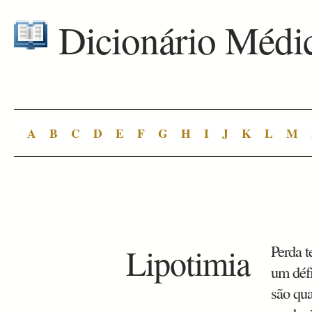
Dicionário Médi
A
B
C
D
E
F
G
H
I
J
K
L
M
Lipotimia
Perda t
um défi
são qu