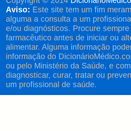
Copyright © 2014
DicionárioMédic
Aviso:
Este site tem um fim merame
alguma a consulta a um profission
e/ou diagnósticos. Procure sempr
farmacêutico antes de iniciar ou al
alimentar. Alguma informação pode
informação do DicionárioMédico.co
ou pelo Ministério da Saúde, e como
diagnosticar, curar, tratar ou prev
um profissional de saúde.