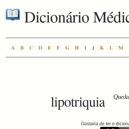
Dicionário Médi
A
B
C
D
E
F
G
H
I
J
K
L
M
lipotriquia
Queda 
Gostaria de ter o dici