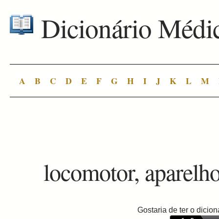
Dicionário Médi
A
B
C
D
E
F
G
H
I
J
K
L
M
locomotor, aparelh
Gostaria de ter o dici