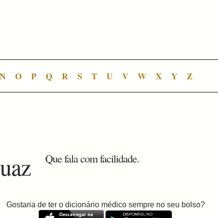
N
O
P
Q
R
S
T
U
V
W
X
Y
Z
quaz
Que fala com facilidade.
Gostaria de ter o dicionário médico sempre no seu bolso?