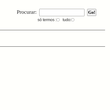
Procurar:
só termos :
tudo: