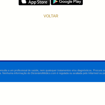
VOLTAR
onsulta a um profissional de saúde, nem quaisquer tratamentos e/ou diagnósticos. Procure 
a. Nenhuma informação do DicionárioMédico.com é regulada ou avaliada pelo Infarmed ou pelo 