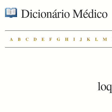
Dicionário Médico
A
B
C
D
E
F
G
H
I
J
K
L
M
lo