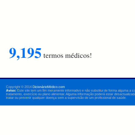
9,195
termos médicos!
Copyright © 2014
DicionárioMédico.com
Aviso:
Este site tem um fim meramente informativo e não substitui de forma alguma a c
tratamento, exercício ou plano alimentar. Alguma informação poderá estar desactualizad
tratar ou prevenir qualquer doença sem a supervisão de um profissional de saúde.