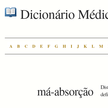
Dicionário Médi
A
B
C
D
E
F
G
H
I
J
K
L
M
má-absorção
Dis
def