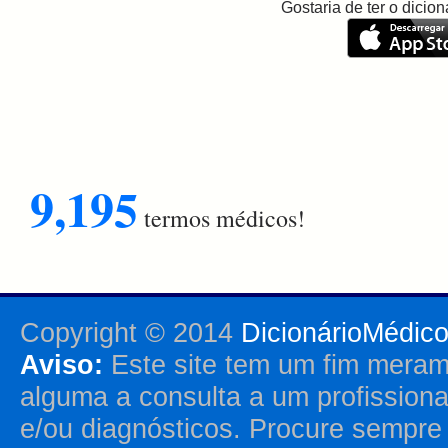
Gostaria de ter o dici
9,195
termos médicos!
Copyright © 2014
DicionárioMédic
Aviso:
Este site tem um fim merame
alguma a consulta a um profission
e/ou diagnósticos. Procure sempr