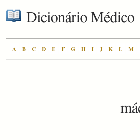
Dicionário Médico
A
B
C
D
E
F
G
H
I
J
K
L
M
má