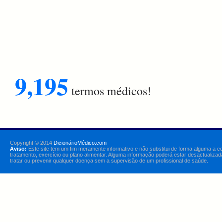
9,195
termos médicos!
Copyright © 2014
DicionárioMédico.com
Aviso:
Este site tem um fim meramente informativo e não substitui de forma alguma a c
tratamento, exercício ou plano alimentar. Alguma informação poderá estar desactualizad
tratar ou prevenir qualquer doença sem a supervisão de um profissional de saúde.