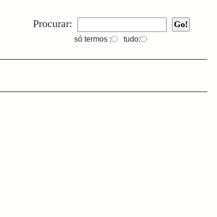
Procurar:
só termos :
tudo: