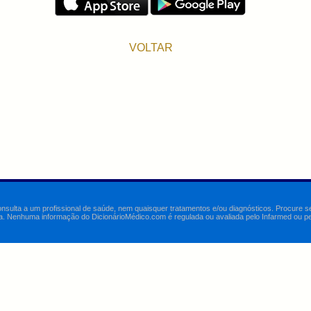
VOLTAR
onsulta a um profissional de saúde, nem quaisquer tratamentos e/ou diagnósticos. Procure 
a. Nenhuma informação do DicionárioMédico.com é regulada ou avaliada pelo Infarmed ou pelo 