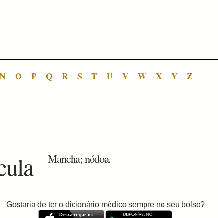
N
O
P
Q
R
S
T
U
V
W
X
Y
Z
cula
Mancha; nódoa.
Gostaria de ter o dicionário médico sempre no seu bolso?