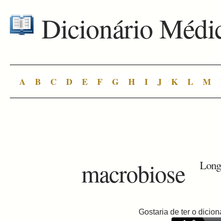
Dicionário Médi
A
B
C
D
E
F
G
H
I
J
K
L
M
macrobiose
Long
Gostaria de ter o dici