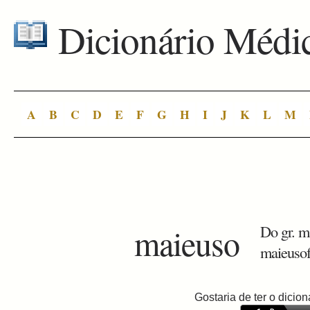
Dicionário Médi
A
B
C
D
E
F
G
H
I
J
K
L
M
maieuso
Do gr. ma
maieusof
Gostaria de ter o dici