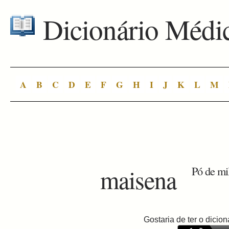
Dicionário Médi
A
B
C
D
E
F
G
H
I
J
K
L
M
maisena
Pó de mi
Gostaria de ter o dici