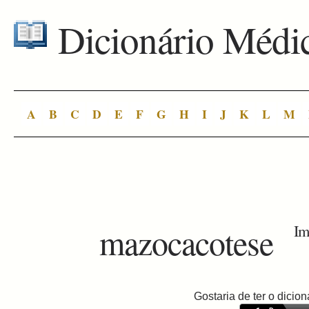
Dicionário Médi
A
B
C
D
E
F
G
H
I
J
K
L
M
mazocacotese
Im
Gostaria de ter o dici