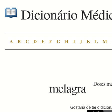
Dicionário Médi
A
B
C
D
E
F
G
H
I
J
K
L
M
melagra
Dores mu
Gostaria de ter o dici