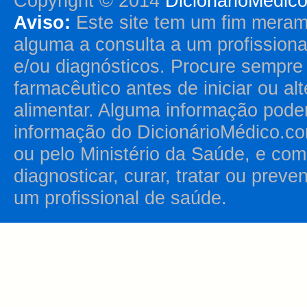
Copyright © 2014
DicionárioMédic
Aviso:
Este site tem um fim merame
alguma a consulta a um profission
e/ou diagnósticos. Procure sempr
farmacêutico antes de iniciar ou al
alimentar. Alguma informação pode
informação do DicionárioMédico.co
ou pelo Ministério da Saúde, e como
diagnosticar, curar, tratar ou prev
um profissional de saúde.