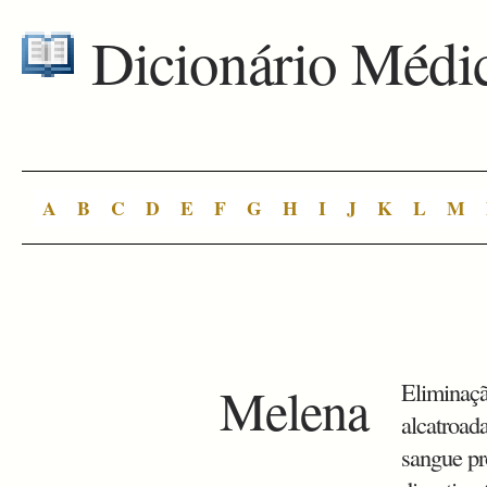
Dicionário Médi
A
B
C
D
E
F
G
H
I
J
K
L
M
Melena
Eliminaçã
alcatroad
sangue pr