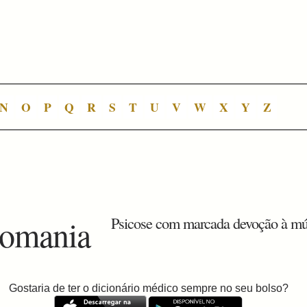
N
O
P
Q
R
S
T
U
V
W
X
Y
Z
iomania
Psicose com marcada devoção à mú
Gostaria de ter o dicionário médico sempre no seu bolso?