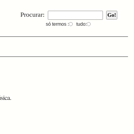
Procurar:
só termos :
tudo:
sica.