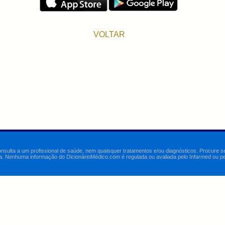
VOLTAR
onsulta a um profissional de saúde, nem quaisquer tratamentos e/ou diagnósticos. Procure 
a. Nenhuma informação do DicionárioMédico.com é regulada ou avaliada pelo Infarmed ou pelo 