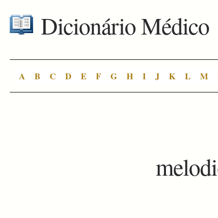
Dicionário Médico
A
B
C
D
E
F
G
H
I
J
K
L
M
melod