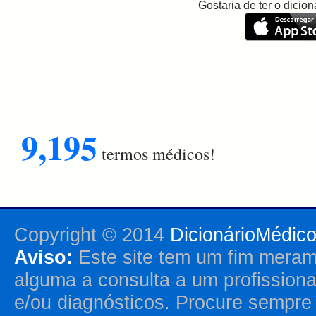
Gostaria de ter o dici
9,195
termos médicos!
Copyright © 2014
DicionárioMédic
Aviso:
Este site tem um fim merame
alguma a consulta a um profission
e/ou diagnósticos. Procure sempr