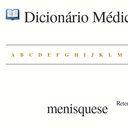
Dicionário Médi
A
B
C
D
E
F
G
H
I
J
K
L
M
menisquese
Rete